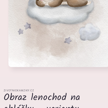
Otevřít
multimédia
1
v
modálním
okně
ZIVOTNIOKAMZIKY.CZ
Obraz lenochod na