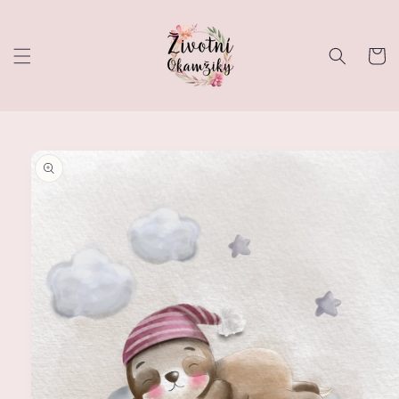
Přejít k
obsahu
Košík
Přejít na
informace
o
produktu