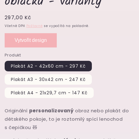
obláčku - varianty
Běžná
297,00 Kč
cena
Včetně DPH
Poštovné
se vypočítá na pokladně.
Vytvořit design
Produkt
Plakát A2 - 42x60 cm - 297 Kč
Plakát A3 - 30x42 cm - 247 Kč
Plakát A4 - 21x29,7 cm - 147 Kč
Originální
personalizovaný
obraz nebo plakát do
dětského pokoje, to je roztomilý spící lenochod
s čepičkou
🧸