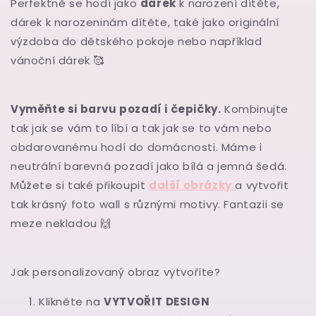
Perfektně se hodí jako
dárek
k narození dítěte,
dárek k narozeninám dítěte, také jako originální
výzdoba do dětského pokoje nebo například
vánoční dárek
🥰
Vyměňte si barvu pozadí i čepičky.
Kombinujte
tak jak se vám to líbí a tak jak se to vám nebo
obdarovanému hodí do domácnosti. Máme i
neutrální barevná pozadí jako bílá a jemná šedá.
Můžete si také přikoupit
další obrázky
a vytvořit
tak krásný
foto wall
s různými motivy.
Fantazii se
meze nekladou
🙌
Jak personalizovaný obraz vytvoříte?
Klikněte na
VYTVOŘIT DESIGN