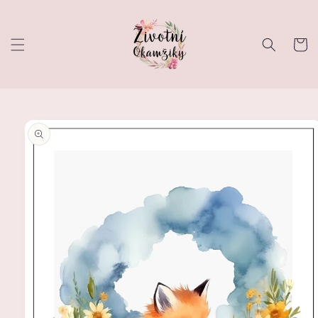
Přejít k
obsahu
Košík
Přejít na
informace
o
produktu