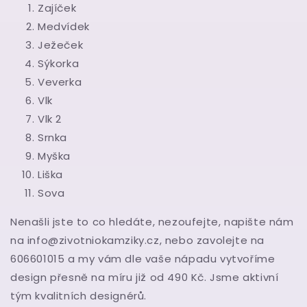
Zajíček
Medvídek
Ježeček
Sýkorka
Veverka
Vlk
Vlk 2
Srnka
Myška
Liška
Sova
Nenašli jste to co hledáte, nezoufejte, napište nám
na info@zivotniokamziky.cz, nebo zavolejte na
606601015 a my vám dle vaše nápadu vytvoříme
design přesně na míru již od 490 Kč. Jsme aktivní
tým kvalitních designérů.