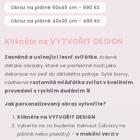
Obraz na plátně 60x45 cm - 690 Kč
Obraz na plátně 40x30 cm - 490 Kč
Klikněte
na
VYTVOŘIT DESIGN
Zasněná a usínající lesní zvířátka.
Krásné
dětské obrázky, které se perfektně hodí jako
dekorace na zeď do dětského pokoje. Syté barvy,
nádherná
roztomilá mláďátka zvířat v kvalitním
provedení s rychlím dodáním 🐰
Jak personalizovaný obraz vytvoříte?
Klikněte na VYTVOŘIT DESIGN
Vyberte na co budeme tisknout (obrazy na
plátně nebo plakáty) -
v mobilní verzi v