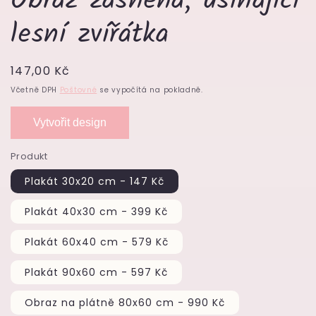
Obraz zasněná, usínající
lesní zvířátka
Běžná
147,00 Kč
cena
Včetně DPH
Poštovné
se vypočítá na pokladně.
Vytvořit design
Produkt
Plakát 30x20 cm - 147 Kč
Plakát 40x30 cm - 399 Kč
Plakát 60x40 cm - 579 Kč
Plakát 90x60 cm - 597 Kč
Obraz na plátně 80x60 cm - 990 Kč