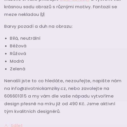
krásnou sadu obrazů
s různými motivy.
Fantazii se
meze nekladou
🙌
Barvy pozadí a duh na obrazu:
Bílá, neutrální
Béžová
Růžová
Modrá
Zelená
Nenašli jste to co hledáte, nezoufejte, napište nám
na info@zivotniokamziky.cz, nebo zavolejte na
606601015 a my vám dle vaše nápadu vytvoříme
design přesně na míru již od 490 Kč. Jsme aktivní
tým kvalitních designérů.
Sdílet