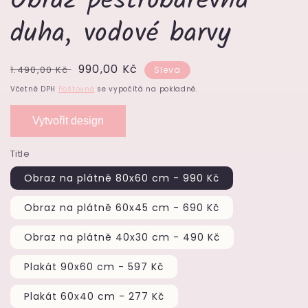
Obraz pestrobarevná
duha, vodové barvy
Běžná
Výprodejová
990,00 Kč
1.490,00 Kč
Sleva
cena
cena
Včetně DPH
Poštovné
se vypočítá na pokladně.
Vytvořit design
Title
Obraz na plátně 80x60 cm - 990 Kč
Obraz na plátně 60x45 cm - 690 Kč
Obraz na plátně 40x30 cm - 490 Kč
Plakát 90x60 cm - 597 Kč
Plakát 60x40 cm - 277 Kč