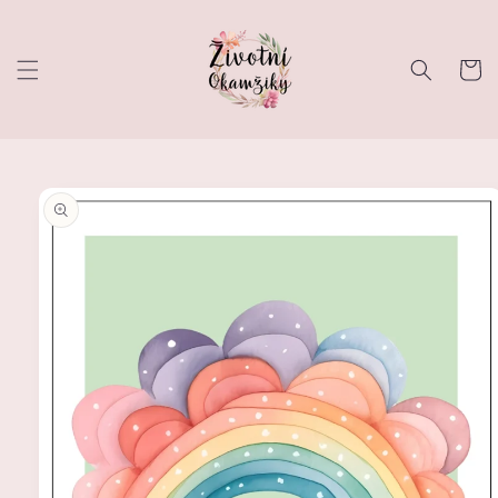
Přejít k
obsahu
Košík
Přejít na
informace
o
produktu