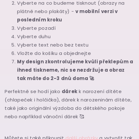
Vyberte na co budeme tisknout (obrazy na
plátně nebo plakáty) -
v mobilní verzi v
posledním kroku
Vyberte pozadí
Vyberte duhu
Vyberte text nebo bez textu
Vložte do košíku a objednejte
My design zkontrolujeme kvůli překlepům a
ihned tiskneme, nic se nezdržuje a obraz
tak máte do 2-3 dnů doma 🚀
Perfektně se hodí jako
dárek
k narození dítěte
(chlapeček i holčička), dárek k narozeninám dítěte,
také jako originální výzdoba do dětského pokoje
nebo například vánoční dárek
🥰
Můžete si také přikoupit
další obrázky
a vytvořit tak