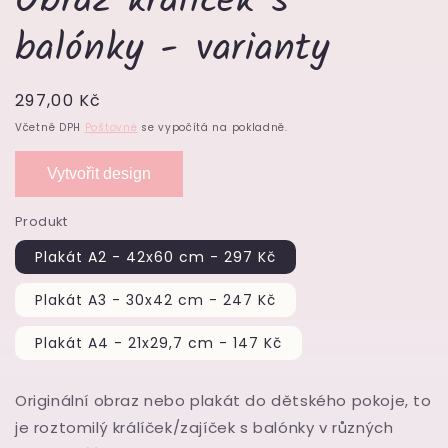
Obraz králíček s
balónky - varianty
Běžná
297,00 Kč
cena
Včetně DPH
Poštovné
se vypočítá na pokladně.
Vytvořit design
Produkt
Plakát A2 - 42x60 cm - 297 Kč
Plakát A3 - 30x42 cm - 247 Kč
Plakát A4 - 21x29,7 cm - 147 Kč
Originální obraz nebo plakát do dětského pokoje, to
je roztomilý králíček/zajíček s balónky v různých