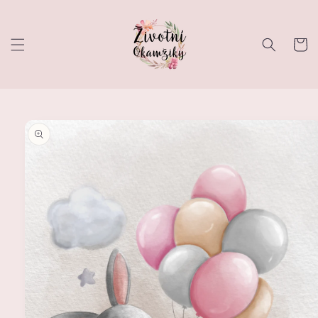
Přejít k
obsahu
Košík
Přejít na
informace
o
produktu