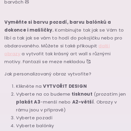
barvách
🧸
Vyměňte si barvu pozadí, barvu balónků a
dokonce i mašličky.
Kombinujte tak jak se Vám to
líbí a tak jak se vám to hodí do pokojíčku nebo pro
obdarovaného. Můžete si také přikoupit
další
obrazy
a vytvořit tak krásný art wall s různými
motivy. Fantazii se meze nekladou
🥰
Jak personalizovaný obraz vytvoříte?
Klikněte na
VYTVOŘIT DESIGN
Vyberte na co budeme
tisknout
(prozatím jen
plakát A3
-menší nebo
A2-větší
. Obrazy v
rámu jsou v přípravě)
Vyberte pozadí
Vyberte balónky